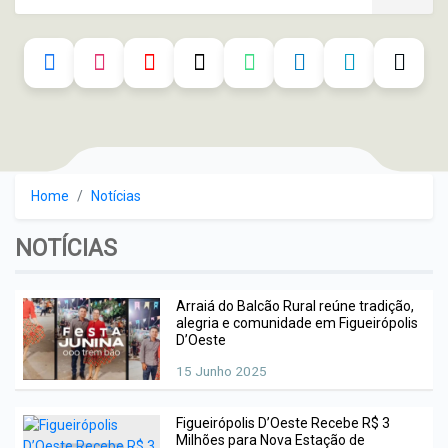
Portal Transparência
Arquivos
Leis Municipais
Vice-Prefeito
Aditivos
Legislações - FigPrev
Decretos
Secretária de Assistência
Atas de Reg. de Preços
Social
Instruções Normativas
Chamada Pública
Secretária de Finanças e
Plano Municipal de
Planejamento
Concorrência
Saneamento Básico de
Figueirópolis D’Oeste – MT
Home
Notícias
Secretária de Meio
Concurso publico
Ambiente e
NOTÍCIAS
Portarias
Desenvolvimento
Contratos
Secretaria de saúde
Arraiá do Balcão Rural reúne tradição,
Convite
alegria e comunidade em Figueirópolis
D’Oeste
Secretário de Administração
Dispensa
15 Junho 2025
Secretário de Cultura,
Inexigibilidade
Turismo e Comunicação
Figueirópolis D’Oeste Recebe R$ 3
Milhões para Nova Estação de