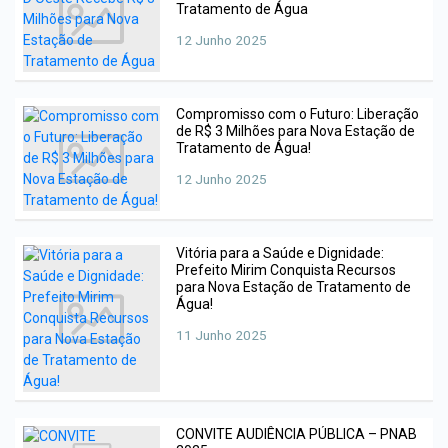
Tratamento de Água
Leilão
Secretário Municipal de
12 Junho 2025
Educação
Licitantes sancionados
Secretário Municipal de
Esporte e Lazer
Compromisso com o Futuro: Liberação
PCA -Plano de Contratação
de R$ 3 Milhões para Nova Estação de
Anual
Tratamento de Água!
Controladoria
12 Junho 2025
Pregão eletrônico
Procuradora Municipal de
Figueirópolis
Pregão presencial
Vitória para a Saúde e Dignidade:
Prefeito Mirim Conquista Recursos
Tomada de Preço
para Nova Estação de Tratamento de
Água!
11 Junho 2025
CONVITE AUDIÊNCIA PÚBLICA – PNAB