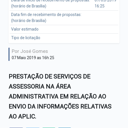
Data de início de recebimento de propostas:
07/05/2019
Leilão
(horário de Brasília)
16:25
Secretário Municipal de
Educação
Data fim de recebimento de propostas:
Licitantes sancionados
(horário de Brasília)
Secretário Municipal de
Valor estimado
Esporte e Lazer
PCA -Plano de Contratação
Tipo de licitação
Anual
Controladoria
Por José Gomes
Pregão eletrônico
07 Maio 2019 as 16h 25
Procuradora Municipal de
Figueirópolis
Pregão presencial
PRESTAÇÃO DE SERVIÇOS DE
Tomada de Preço
ASSESSORIA NA ÁREA
ADMINISTRATIVA EM RELAÇÃO AO
ENVIO DA INFORMAÇÕES RELATIVAS
AO APLIC.