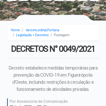
Portal Transparência
Arquivos
Leis Municipais
Vice-Prefeito
Aditivos
Legislações - FigPrev
Decretos
Secretária de Assistência
Atas de Reg. de Preços
Social
Instruções Normativas
Chamada Pública
Home
decreto,edital,Portaria
Secretária de Finanças e
Legislação > Decretos
Postagem
Plano Municipal de
Planejamento
Concorrência
Saneamento Básico de
Figueirópolis D’Oeste – MT
DECRETOS N° 0049/2021
Secretária de Meio
Concurso publico
Ambiente e
Portarias
Desenvolvimento
Contratos
Decreto estabelece medidas temporárias para
Secretaria de saúde
prevenção da COVID-19 em Figueirópolis
Convite
d'Oeste, incluindo restrições à circulação e
Secretário de Administração
Dispensa
funcionamento de atividades privadas.
Secretário de Cultura,
Inexigibilidade
Turismo e Comunicação
Por Assessoria de Comunicação